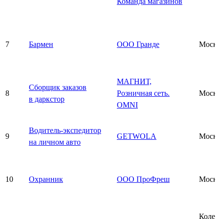
Команда магазинов
7
Бармен
ООО Гранде
Моск
МАГНИТ,
Сборщик заказов
8
Розничная сеть.
Моск
в даркстор
OMNI
Водитель-экспедитор
9
GETWOLA
Моск
на личном авто
10
Охранник
ООО ПроФреш
Моск
Колед