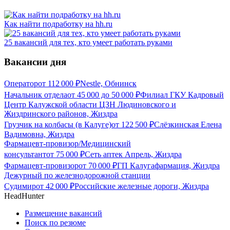
Как найти подработку на hh.ru
25 вакансий для тех, кто умеет работать руками
Вакансии дня
Оператор
от
112 000
₽
Nestle, Обнинск
Начальник отдела
от
45 000
до
50 000
₽
Филиал ГКУ Кадровый
Центр Калужской области ЦЗН Людиновского и
Жиздринского районов, Жиздра
Грузчик на колбасы (в Калуге)
от
122 500
₽
Слёзкинская Елена
Вадимовна, Жиздра
Фармацевт-провизор/Медицинский
консультант
от
75 000
₽
Сеть аптек Апрель, Жиздра
Фармацевт-провизор
от
70 000
₽
ГП Калугафармация, Жиздра
Дежурный по железнодорожной станции
Судимир
от
42 000
₽
Российские железные дороги, Жиздра
HeadHunter
Размещение вакансий
Поиск по резюме