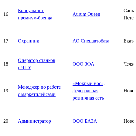
Консультант
Санкт
16
Aurum Queen
премиум-бренда
Петер
17
Охранник
АО Спецавтобаза
Екате
Оператор станков
18
ООО ЗФА
Челяб
с ЧПУ
«Мокрый нос»,
Менеджер по работе
19
федеральная
Ново
с маркетплейсами
розничная сеть
20
Администратор
ООО БАЗА
Ново