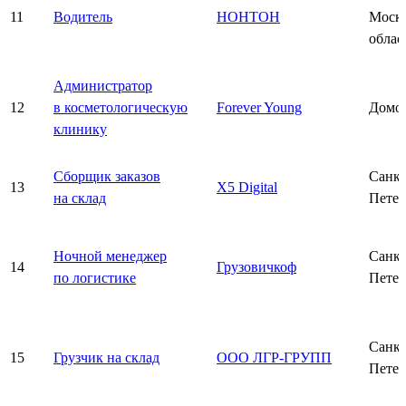
11
Водитель
НОНТОН
Моско
облас
Администратор
12
в косметологическую
Forever Young
Домо
клинику
Сборщик заказов
Санкт
13
X5 Digital
на склад
Петер
Ночной менеджер
Санкт
14
Грузовичкоф
по логистике
Петер
Санкт
15
Грузчик на склад
ООО ЛГР-ГРУПП
Петер