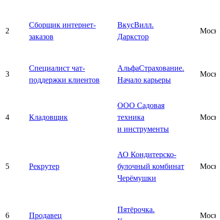
Сборщик интернет-
ВкусВилл.
2
Моск
заказов
Даркстор
Специалист чат-
АльфаСтрахование.
3
Моск
поддержки клиентов
Начало карьеры
ООО Садовая
4
Кладовщик
техника
Моск
и инструменты
АО Кондитерско-
5
Рекрутер
булочный комбинат
Моск
Черёмушки
Пятёрочка.
6
Продавец
Моск