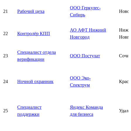
ООО Геркулес-
21
Рабочий цеха
Ново
Сибирь
АО АФТ Нижний
Нижн
22
Контролёр КПП
Новгород
Новг
Специалист отдела
23
ООО Постулат
Сочи
верификации
ООО Эко-
24
Ночной охранник
Красн
Спектрум
Специалист
Яндекс Команда
25
Удалё
поддержки
для бизнеса